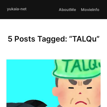
yukaia-net
AboutMe
MovieInfo
5
Posts Tagged: “
TALQu
”