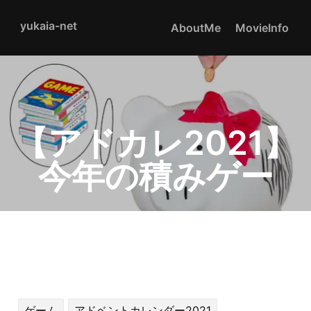
yukaia-net
AboutMe
MovieInfo
【アドカレ2021】
今年の積みゲー
ゲーム
アドベントカレンダー2021