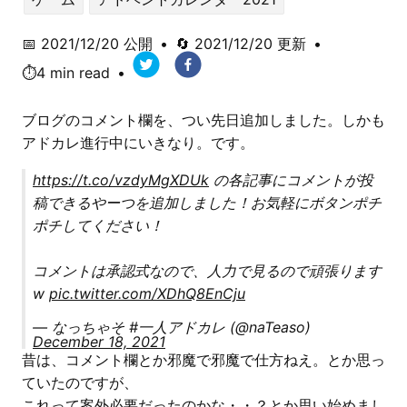
📅
2021/12/20
公開
•
🔄
2021/12/20
更新
•
⏱️4 min read
•
ブログのコメント欄を、つい先日追加しました。しかも
アドカレ進行中にいきなり。です。
https://t.co/vzdyMgXDUk
の各記事にコメントが投
稿できるやーつを追加しました！お気軽にボタンポチ
ポチしてください！
コメントは承認式なので、人力で見るので頑張ります
w
pic.twitter.com/XDhQ8EnCju
— なっちゃそ #一人アドカレ (@naTeaso)
December 18, 2021
昔は、コメント欄とか邪魔で邪魔で仕方ねえ。とか思っ
ていたのですが、
これって案外必要だったのかな・・？とか思い始めまし